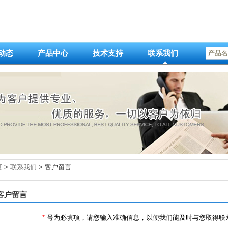
动态
产品中心
技术支持
联系我们
产品名
页
>
联系我们
> 客户留言
客户留言
*
号为必填项，请您输入准确信息，以便我们能及时与您取得联