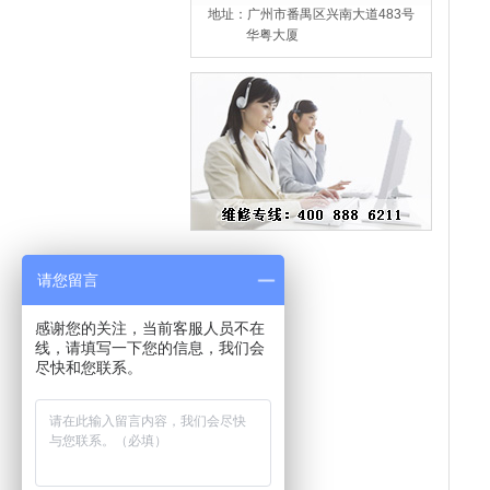
地址：广州市番禺区兴南大道483号
华粤大厦
请您留言
感谢您的关注，当前客服人员不在
线，请填写一下您的信息，我们会
尽快和您联系。