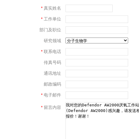
*
真实姓名
*
工作单位
部门及职位
研究领域
*
联系电话
传真号码
通讯地址
邮政编码
*
电子邮件
*
留言内容