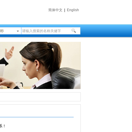
简体中文
|
English
称
系！