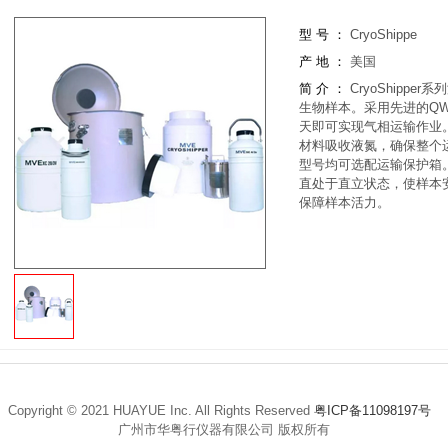
型 号
：
CryoShippe
产 地
：
美国
简 介
：
CryoShipp
生物样本。采用先进的QW
天即可实现气相运输作业
材料吸收液氮，确保整个
型号均可选配运输保护箱
直处于直立状态，使样本
保障样本活力。
Copyright © 2021 HUAYUE Inc. All Rights Reserved
粤ICP备11098197号
广州市华粤行仪器有限公司 版权所有