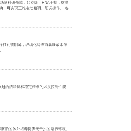
动物科研领域，如克隆，RNA干扰，微量
动驱动，可实现三维电动粗调、细调操作。 各
带进行打孔或削薄，玻璃化冷冻前囊胚放水皱
。
作站，其卓越的洁净度和稳定精准的温度控制性能
和胚胎的体外培养提供无干扰的培养环境,