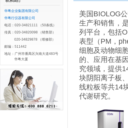
联系我们
华粤企业集团有限公司
美国BIOLO
华粤行仪器有限公司
生产和销售，是
电话：020-34821111 （50条线）
列平台，包括OD
传真：020-34820098 （销售部）
020-34829878 （维修部）
表型（PM，phen
邮编：511442
细胞及动物细胞
地址：广州市番禺区兴南大道483号
的、应用在基
华粤大厦
究领域，提供1
块阴阳离子板、
线粒板等共14
代谢研究。