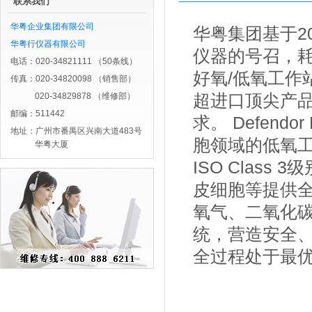
联系我们
华粤企业集团有限公司
华粤集团基于2
华粤行仪器有限公司
仪器的号召，耗时
电话：020-34821111 （50条线）
好氧/低氧工作
传真：020-34820098 （销售部）
020-34829878 （维修部）
超进口顶尖产
邮编：511442
求。 Defen
地址：广州市番禺区兴南大道483号
胞领域的低氧工
华粤大厦
ISO Clas
皮细胞等提供
氧气、二氧化
统，营造安全
全过程处于最